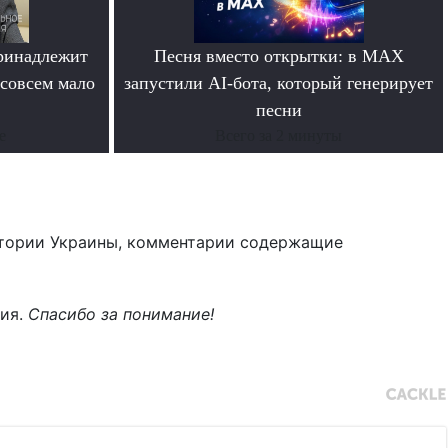
ринадлежит
Песня вместо открытки: в MAX
совсем мало
запустили AI-бота, который генерирует
песни
е
Всего за 2 минуты
тории Украины, комментарии содержащие
ния.
Спасибо за понимание!