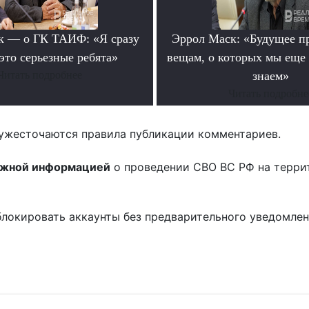
к — о ГК ТАИФ: «Я сразу
Эррол Маск: «Будущее п
это серьезные ребята»
вещам, о которых мы еще 
Читать подробнее
знаем»
Читать подробне
ужесточаются правила публикации комментариев.
ожной информацией
о проведении СВО ВС РФ на терри
блокировать аккаунты без предварительного уведомле
!