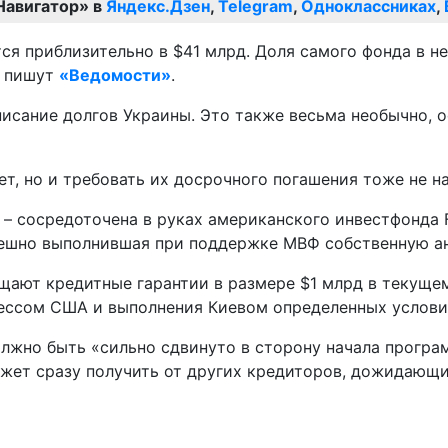
Навигатор» в
Яндекс.Дзен
,
Telegram
,
Одноклассниках
,
ся приблизительно в $41 млрд. Доля самого фонда в не
, пишут
«Ведомости»
.
исание долгов Украины. Это также весьма необычно, 
ет, но и требовать их досрочного погашения тоже не н
– сосредоточена в руках американского инвестфонда Fr
спешно выполнившая при поддержке МВФ собственную а
щают кредитные гарантии в размере $1 млрд в текущем 
ессом США и выполнения Киевом определенных услови
олжно быть «сильно сдвинуто в сторону начала програ
ожет сразу получить от других кредиторов, дожидающ