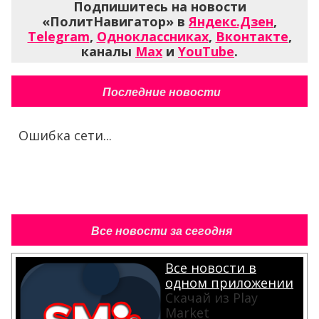
Подпишитесь на новости
«ПолитНавигатор» в
Яндекс.Дзен
,
Telegram
,
Одноклассниках
,
Вконтакте
,
каналы
Max
и
YouTube
.
Последние новости
Ошибка сети...
Все новости за сегодня
Все новости в
одном приложении
Скачай из Play
Market