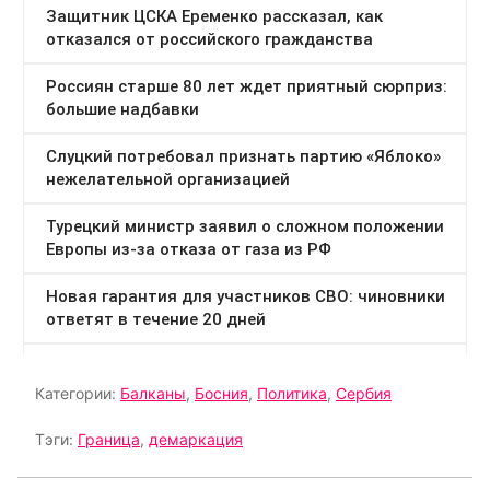
Категории:
Балканы
,
Босния
,
Политика
,
Сербия
Тэги:
Граница
,
демаркация