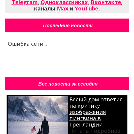
Telegram
,
Одноклассниках
,
Вконтакте
,
каналы
Max
и
YouTube
.
Последние новости
Ошибка сети...
Все новости за сегодня
Белый дом ответил
на критику
изображения
пингвина в
Гренландии
Читать подробнее