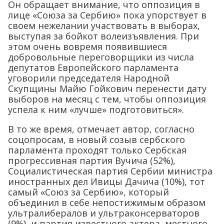
Он обращает внимание, что оппозиция в
лице «Союза за Сербию» пока упорствует в
своем нежелании участвовать в выборах,
выступая за бойкот волеизъявления. При
этом очень вовремя появившиеся
добровольные переговорщики из числа
депутатов Европейского парламента
уговорили председателя Народной
Скупщины Майю Гойкович перенести дату
выборов на месяц с тем, чтобы оппозиция
успела к ним «лучше» подготовиться».
В то же время, отмечает автор, согласно
соцопросам, в новый созыв сербского
парламента проходят только Сербская
прогрессивная партия Вучича (52%),
Социалистическая партия Сербии министра
иностранных дел Ивицы Дачича (10%), тот
самый «Союз за Сербию», который
объединил в себе непостижимым образом
ультралибералов и ультраконсерваторов
(9%), и партия известного актера, местного