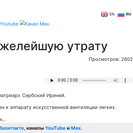
EN
RU
яжелейшую утрату
Просмотров: 2602
патриарх Сербский Ириней.
н к аппарату искусственной вентиляции легких.
Вконтакте
, каналы
YouTube
и
Max
.