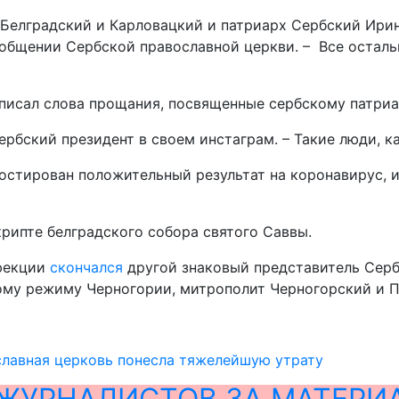
Белградский и Карловацкий и патриарх Сербский Ирине
ообщении Сербской православной церкви. – Все остал
писал слова прощания, посвященные сербскому патриа
ербский президент в своем инстаграм. – Такие люди, ка
ностирован положительный результат на коронавирус, 
рипте белградского собора святого Саввы.
нфекции
скончался
другой знаковый представитель Серб
ому режиму Черногории, митрополит Черногорский и 
славная церковь понесла тяжелейшую утрату
ЖУРНАЛИСТОВ ЗА МАТЕРИ