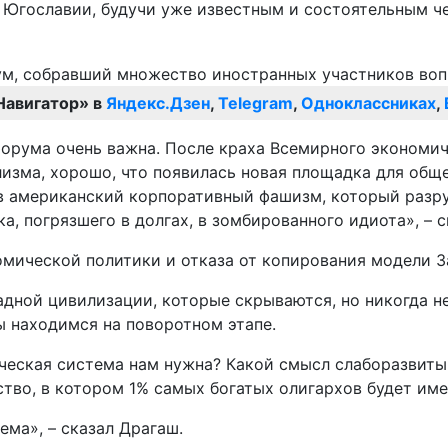
 Югославии, будучи уже известным и состоятельным че
Навигатор» в
Яндекс.Дзен
,
Telegram
,
Одноклассниках
,
форума очень важна. После краха Всемирного экономи
изма, хорошо, что появилась новая площадка для общ
в американский корпоративный фашизм, который разру
, погрязшего в долгах, в зомбированного идиота», – с
мической политики и отказа от копирования модели З
адной цивилизации, которые скрываются, но никогда н
 находимся на поворотном этапе.
ческая система нам нужна? Какой смысл слаборазвиты
тво, в котором 1% самых богатых олигархов будет име
ма», – сказал Драгаш.