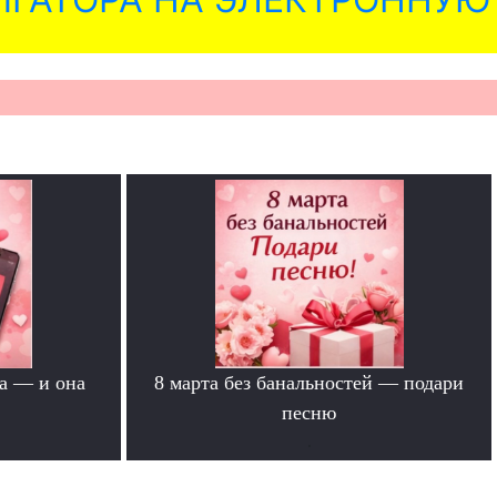
а — и она
8 марта без банальностей — подари
песню
.