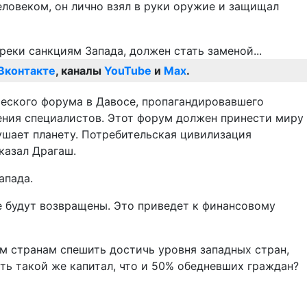
ловеком, он лично взял в руки оружие и защищал
Вконтакте
, каналы
YouTube
и
Max
.
ческого форума в Давосе, пропагандировавшего
ения специалистов. Этот форум должен принести миру
шает планету. Потребительская цивилизация
казал Драгаш.
апада.
е будут возвращены. Это приведет к финансовому
м странам спешить достичь уровня западных стран,
ть такой же капитал, что и 50% обедневших граждан?