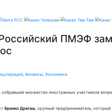
 Российский ПМЭФ за
ос
ецоперация
,
Финансы
,
Экономика
собравший множество иностранных участников вопрек
ст
Бранко Драгаш
, крупный предприниматель, которы