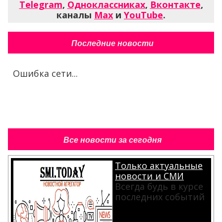
Telegram
,
Одноклассниках
,
Вконтакте
,
каналы
Max
и
YouTube
.
Последние новости
Ошибка сети...
Все новости за сегодня
Только актуальные
новости и СМИ
Всегда будь в курсе
последних событий