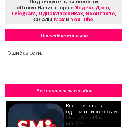
Подпишитесь на новости
«ПолитНавигатор» в
Яндекс.Дзен
,
Telegram
,
Одноклассниках
,
Вконтакте
,
каналы
Max
и
YouTube
.
Последние новости
Ошибка сети...
Все новости за сегодня
Все новости в
одном приложении
Скачай из Play
Market