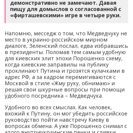
демонстративно не замечают. Давая
пищу для домыслов о согласованной с
«фирташевскими» игре в четыре руки.
Напомню, месседж о том, что Медведчуку не
место в украино-российском мирном
диалоге, Зеленский послал, едва избравшись
в президенты. Поломав тем самым удобную
для киевских элит эпохи Порошенко схему,
когда киевские заправилы на публику
проклинают Путина и грозятся кулачками в
адрес РФ, а за кадром перемигиваются с
Москвой в стиле «Жму руку, обнимаю» и
решая свои шкурные вопросы при помощи
удобного посредника – Медведчука.
Удобного во всех смыслах. Как человек,
вхожий к Путину, он мог убедить российское
руководство пойти навстречу Киеву в
вопросах обмена. А уже Порошенко снимал с
этого внутриукраинские пенки и сливки,