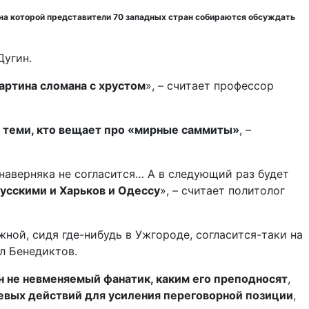
 на которой представители 70 западных стран собираются обсуждать
Дугин.
артина сломана с хрустом
», – считает профессор
т теми, кто вещает про «мирные саммиты»
, –
и наверняка не согласится… А в следующий раз будет
русскими и Харьков и Одессу
», – считает политолог
ной, сидя где-нибудь в Ужгороде, согласится-таки на
л Бенедиктов.
он не невменяемый фанатик, каким его преподносят
,
евых действий для усиления переговорной позиции
,