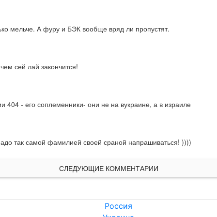
ько мельче. А фуру и БЭК вообще вряд ли пропустят.
 чем сей лай закончится!
ии 404 - его соплеменники- они не на вукраине, а в израиле
надо так самой фамилией своей сраной напрашиваться! ))))
СЛЕДУЮЩИЕ КОММЕНТАРИИ
Россия