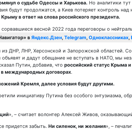
омянул о судьбе Одессы и Харькова.
Но аналитики тут
ствия будут продолжатся, а Киев потеряет контроль на
 Крыму в ответ на слова российского президента.
Навигатор» в
Яндекс.Дзен
,
Telegram
,
Одноклассниках
,
из ДНР, ЛНР, Херсонской и Запорожской областей. Со
м объявят и дадут обещание не вступать в НАТО, мы н
сказал Путин, добавив, что
российский статус Крыма и
н в международных договорах
.
ложений Кремля, далее условия будут другими.
тили инициативу Путина без особого энтузиазма, обра
иций
», – считает волонтер Алексей Живов, оказывающ
се придется забыть.
Ни силенок, ни желания
», – печал