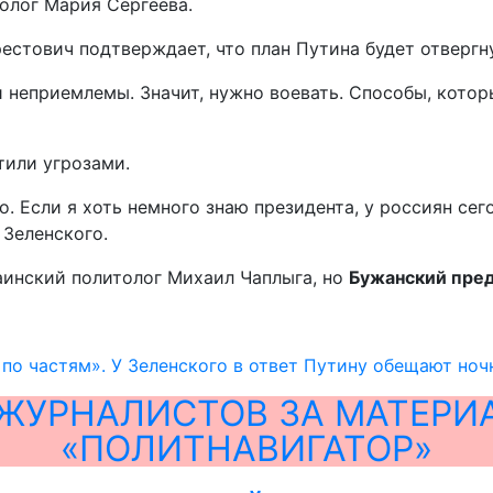
олог Мария Сергеева.
естович подтверждает, что план Путина будет отвергн
и неприемлемы. Значит, нужно воевать. Способы, кото
тили угрозами.
. Если я хоть немного знаю президента, у россиян сего
Зеленского.
раинский политолог Михаил Чаплыга, но
Бужанский пред
по частям». У Зеленского в ответ Путину обещают ноч
ЖУРНАЛИСТОВ ЗА МАТЕРИ
«ПОЛИТНАВИГАТОР»