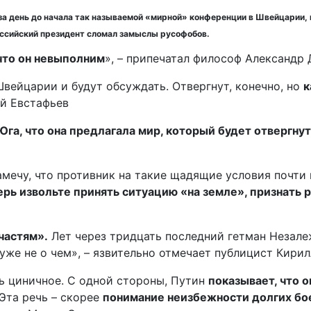
за день до начала так называемой «мирной» конференции в Швейцарии,
оссийский президент сломал замыслы русофобов.
что он невыполним
», – припечатал философ Александр 
Швейцарии и будут обсуждать. Отвергнут, конечно, но
к
й Евстафьев
Юга, что она предлагала мир, который будет отвергну
 замечу, что противник на такие щадящие условия почт
ерь извольте принять ситуацию «на земле», признать 
частям».
Лет через тридцать последний гетман Незалеж
уже не о чем», – язвительно отмечает публицист Кирил
ь циничное. С одной стороны, Путин
показывает, что 
Эта речь – скорее
понимание неизбежности долгих бо