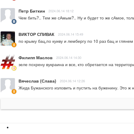
Петр Биткин
2024.06.14 18:12
Чем бить?.. Тем же сАмым?.. Ну и будет то же сАмое, тол
ВИКТОР СПИВАК
2024.06.14 15:49
по крыму бац,по куиву и лембергу по 10 раз бац и глянем
Филипп Маслов
2024.06.14 14:30
зеле похрену вукраина и все, кто обретается на территор
Вячеслав (Слава)
2024.06.14 12:26
Жида Бужанского изловить и пустить на буженину. Это ж 