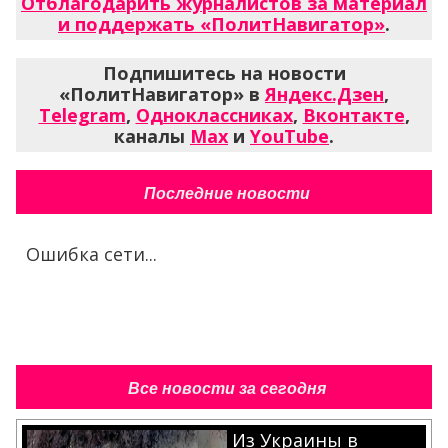
Отблагодарить журналистов за материал
и поддержать «ПолитНавигатор»
.
Подпишитесь на новости
«ПолитНавигатор» в
Яндекс.Дзен
,
Telegram
,
Одноклассниках
,
Вконтакте
,
каналы
Max
и
YouTube
.
Последние новости
Ошибка сети...
Все новости за сегодня
Из Украины в