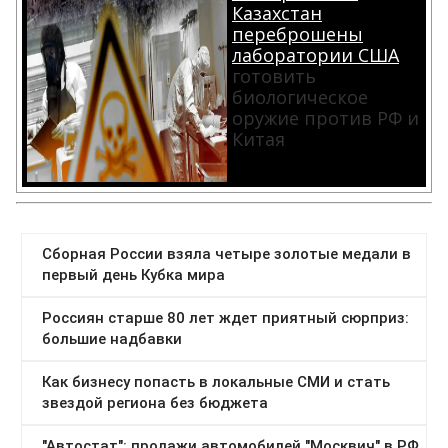
Казахстан
переброшены
лаборатории США
готовить
биологическое
оружие против РФ и
Китая