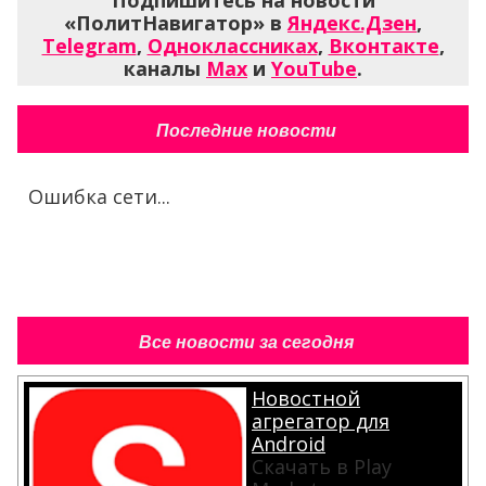
«ПолитНавигатор» в
Яндекс.Дзен
,
Telegram
,
Одноклассниках
,
Вконтакте
,
каналы
Max
и
YouTube
.
Последние новости
Ошибка сети...
Все новости за сегодня
Новостной
агрегатор для
Android
Скачать в Play