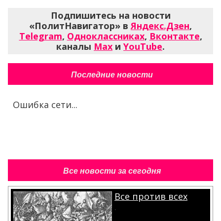
Подпишитесь на новости
«ПолитНавигатор» в
Яндекс.Дзен
,
Telegram
,
Одноклассниках
,
Вконтакте
,
каналы
Max
и
YouTube
.
Последние новости
Ошибка сети...
Все новости за сегодня
Все против всех
.