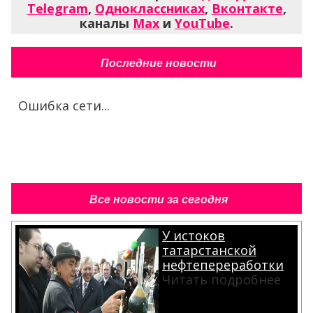
Telegram
,
Одноклассниках
,
Вконтакте
,
каналы
Max
и
YouTube
.
Последние новости
Ошибка сети...
Все новости за сегодня
У истоков
татарстанской
нефтепереработки
Читать подробнее