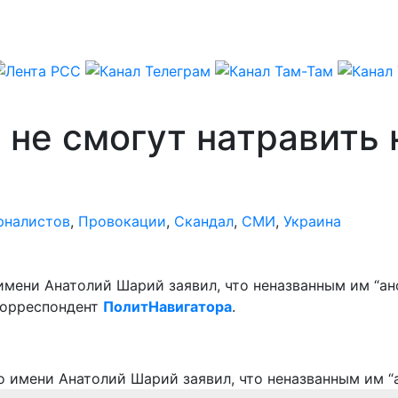
о не смогут натравить
рналистов
,
Провокации
,
Скандал
,
СМИ
,
Украина
 имени Анатолий Шарий заявил, что неназванным им “а
корреспондент
ПолитНавигатора
.