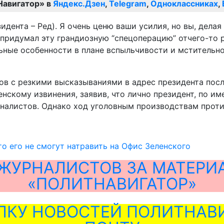
Навигатор» в
Яндекс.Дзен
,
Telegram
,
Одноклассниках
,
идента – Ред). Я очень ценю ваши усилия, но вы, дела
то придумал эту грандиозную “спецоперацию” отчего-то
ьные особенности в плане вспыльчивости и мстительн
в с резкими высказываниями в адрес президента посл
енскому извинения, заявив, что лично президент, по 
рналистов. Однако ход уголовным производствам прот
то его не смогут натравить на Офис Зеленского
ЖУРНАЛИСТОВ ЗА МАТЕРИ
«ПОЛИТНАВИГАТОР»
ЛКУ НОВОСТЕЙ ПОЛИТНАВИ