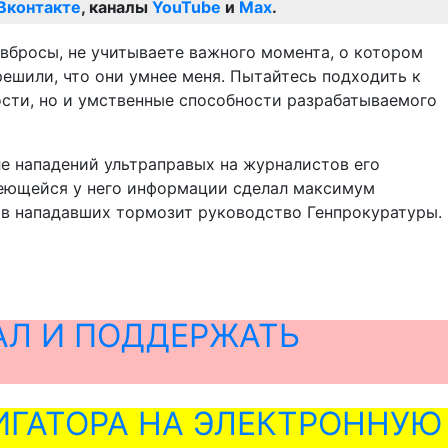
Вконтакте
, каналы
YouTube
и
Max
.
я вбросы, не учитываете важного момента, о котором
 решили, что они умнее меня. Пытайтесь подходить к
ости, но и умственные способности разрабатываемого
е нападений ультраправых на журналистов его
имеющейся у него информации сделал максимум
ив нападавших тормозит руководство Генпрокуратуры.
АЛ И ПОДДЕРЖАТЬ
ГАТОРА НА ЭЛЕКТРОННУЮ