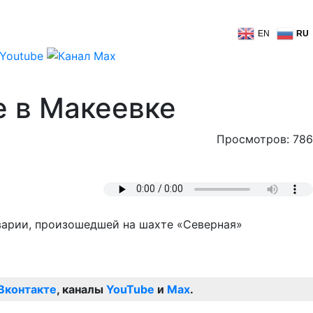
EN
RU
е в Макеевке
Просмотров: 786
аварии, произошедшей на шахте «Северная»
Вконтакте
, каналы
YouTube
и
Max
.