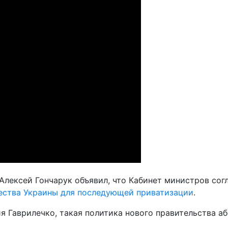
лексей Гончарук объявил, что Кабинет министров сог
ества Украины для последующей приватизации
.
 Гаврилечко, такая политика нового правительства а