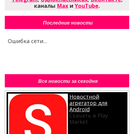
каналы
Max
и
YouTube
.
Последние новости
Ошибка сети...
Все новости за сегодня
Новостной
агрегатор для
Android
Скачать в Play
Market