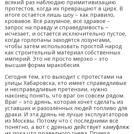
всякий раз наблюдаю примитивизацию
протестов, когда их превращают в цирк. В
итоге остаётся лишь шоу – как правило,
кровавое. Всё разумное, всё здравое –
запрос на правду и справедливость –
исчезает, и остаётся исключительно пустое,
когда горлопаны заходятся лозунгами,
чтобы затем использовать простой народ
как строительный материал собственных
империй. Это не просто мерзко – это
высшая форма мракобесия.
Сегодня тем, кто выходит с протестами на
улицы Хабаровска, кто имеет справедливые
и несправедливые претензии, нужно
наконец понять, что враг он совсем рядом.
Враг – это дрянь, которая хочет сделать из
уставших и разозлённых людей топливо для
драки. И эта дрянь не лучше эксплуататоров
из Москвы. Потому что с последними всё
понятно, а вот с дрянью действует камуфляж
из пока что праведного гнева. Приезд