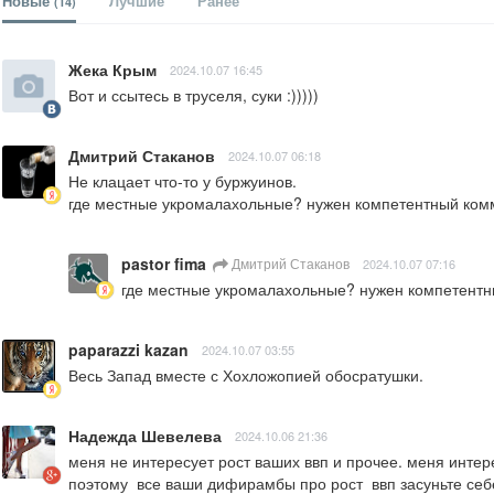
Новые
Лучшие
Ранее
(14)
Жека Крым
2024.10.07 16:45
Вот и ссытесь в труселя, суки :)))))
Дмитрий Стаканов
2024.10.07 06:18
Не клацает что-то у буржуинов.

где местные укромалахольные? нужен компетентный комм
pastor fima
Дмитрий Стаканов
2024.10.07 07:16
где местные укромалахольные? нужен компетентн
paparazzi kazan
2024.10.07 03:55
Весь Запад вместе с Хохложопией обосратушки.
Надежда Шевелева
2024.10.06 21:36
меня не интересует рост ваших ввп и прочее. меня интере
поэтому  все ваши дифирамбы про рост  ввп засуньте себе