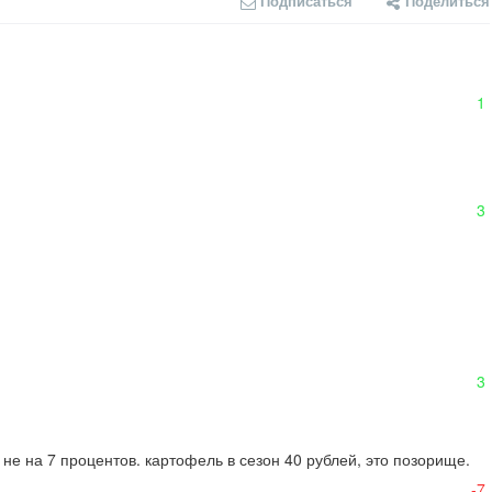
Подписаться
Поделиться
1
3
3
не на 7 процентов. картофель в сезон 40 рублей, это позорище. 
-7