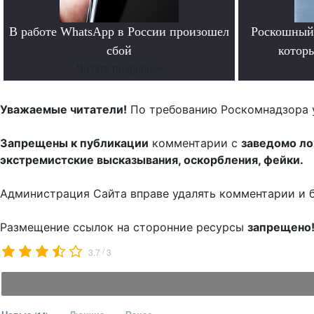
В работе WhatsApp в России произошел
Роскошный 
сбой
котор
Читать подробнее
Уважаемые читатели!
По требованию Роскомнадзора 
Запрещены к публикации
комментарии с
заведомо л
экстремистские высказывания, оскорбления, фейки.
Администрация Сайта вправе удалять комментарии и 
Размещение ссылок на сторонние ресурсы
запрещено
/
3.7
3