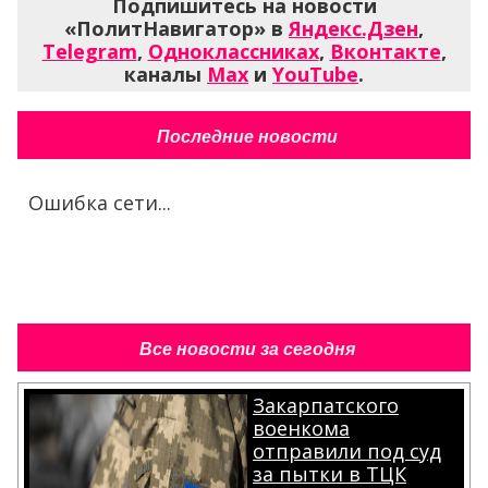
Подпишитесь на новости
«ПолитНавигатор» в
Яндекс.Дзен
,
Telegram
,
Одноклассниках
,
Вконтакте
,
каналы
Max
и
YouTube
.
Последние новости
Ошибка сети...
Все новости за сегодня
Закарпатского
военкома
отправили под суд
за пытки в ТЦК