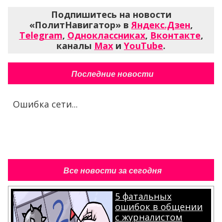
Подпишитесь на новости
«ПолитНавигатор» в
Яндекс.Дзен
,
Telegram
,
Одноклассниках
,
Вконтакте
,
каналы
Max
и
YouTube
.
Последние новости
Ошибка сети...
Все новости за сегодня
5 фатальных
ошибок в общении
с журналистом