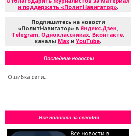
Отблагодарить журналистов за материал
и поддержать «ПолитНавигатор»
.
Подпишитесь на новости
«ПолитНавигатор» в
Яндекс.Дзен
,
Telegram
,
Одноклассниках
,
Вконтакте
,
каналы
Max
и
YouTube
.
Последние новости
Ошибка сети...
Все новости за сегодня
Все новости в