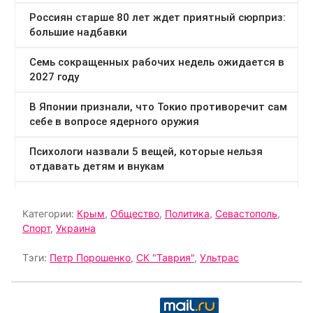
Категории:
Крым
,
Общество
,
Политика
,
Севастополь
,
Спорт
,
Украина
Тэги:
Петр Порошенко
,
СК "Таврия"
,
Ультрас