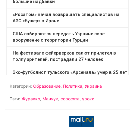
Категории:
Образование
,
Политика
,
Украина
Тэги:
Журавко
,
Манчук
,
соросята
,
уроки