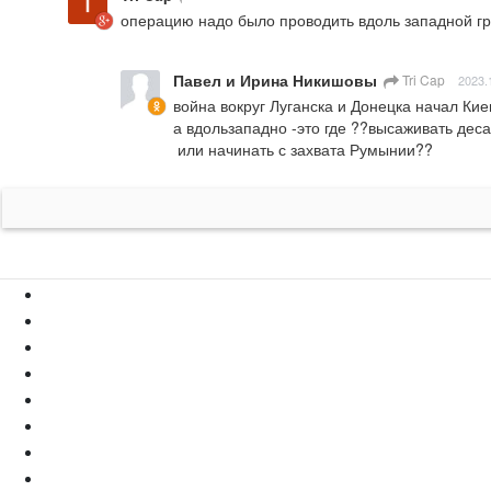
операцию надо было проводить вдоль западной гра
Павел и Ирина Никишовы
Tri Cap
2023.
война вокруг Луганска и Донецка начал Кие
а вдользападно -это где ??высаживать деса
 или начинать с захвата Румынии??