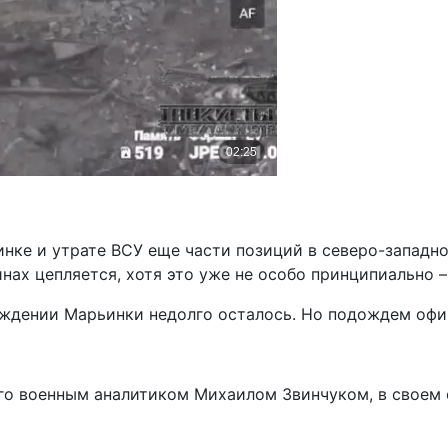
е и утрате ВСУ еще части позиций в северо-западной
инах цепляется, хотя это уже не особо принципиально 
ождении Марьинки недолго осталось. Но подождем офи
го военным аналитиком Михаилом Звинчуком, в своем о