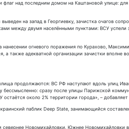
и флаг над последним домом на Каштановой улице: для
выведен на запад в Георгиевку, зачистка очагов сопр
ками между двумя населёнными пунктами: ВСУ успели 
 нанесении огневого поражения по Курахово, Максими
я, а также адекватной организации зачистки вполне в
анилища продолжаются: ВС РФ наступают вдоль улиц И
у бессмысленно: сразу после улицы Парижской коммун
У остаётся около 2% территории города», – добавляет 
украинский паблик Deep State, занимающийся составле
 и севернее Новомихайловки. Южнее Новомихайловки в