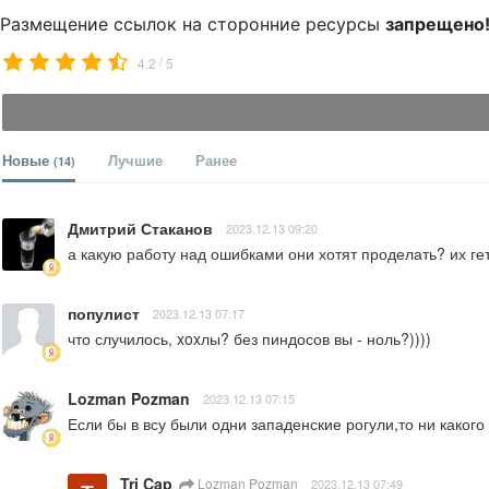
Размещение ссылок на сторонние ресурсы
запрещено
/
4.2
5
Новые
Лучшие
Ранее
(14)
Дмитрий Стаканов
2023.12.13 09:20
а какую работу над ошибками они хотят проделать? их ге
популист
2023.12.13 07:17
что случилось, xoxлы? без пиндосов вы - ноль?))))
Lozman Pozman
2023.12.13 07:15
Если бы в всу были одни западенские рогули,то ни каког
Tri Cap
Lozman Pozman
2023.12.13 07:49