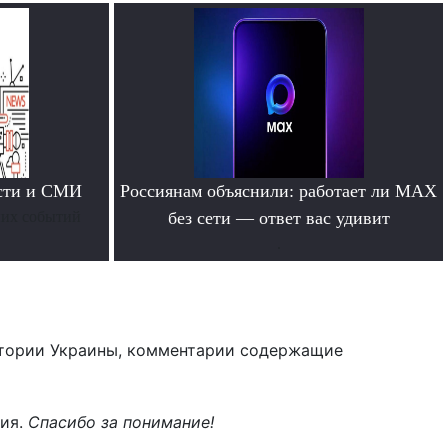
ости и СМИ
Россиянам объяснили: работает ли MAX
них событий
без сети — ответ вас удивит
.
тории Украины, комментарии содержащие
ния.
Спасибо за понимание!