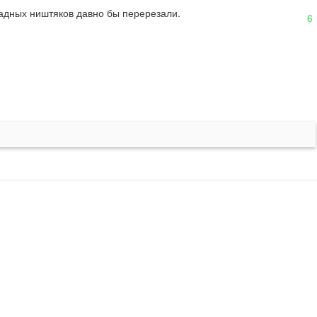
падных ништяков давно бы перерезали.
6