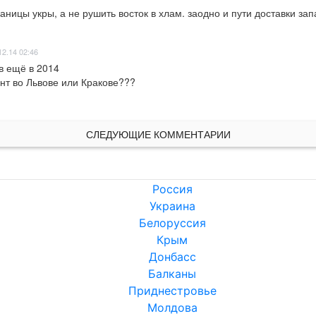
ницы укры, а не рушить восток в хлам. заодно и пути доставки за
12.14 02:46
в ещё в 2014

нт во Львове или Кракове???

СЛЕДУЮЩИЕ КОММЕНТАРИИ
Россия
Украина
Белоруссия
Крым
Донбасс
Балканы
Приднестровье
Молдова