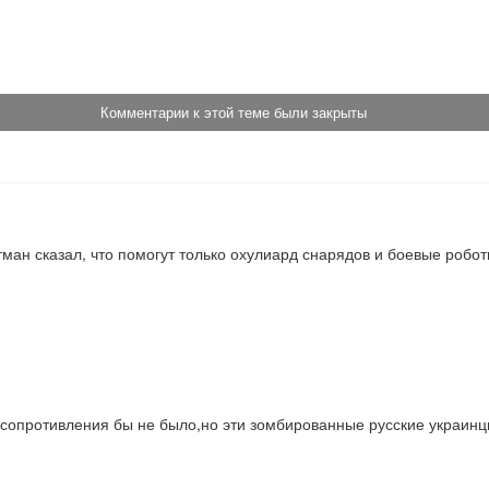
!
Комментарии к этой теме были закрыты
тман сказал, что помогут только охулиард снарядов и боевые робот
о сопротивления бы не было,но эти зомбированные русские украинц