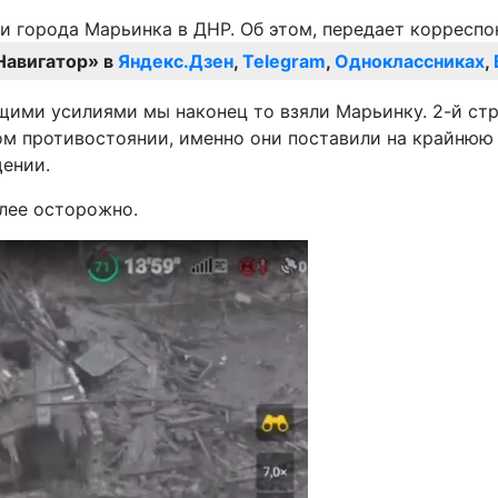
Навигатор» в
Яндекс.Дзен
,
Telegram
,
Одноклассниках
,
щими усилиями мы наконец то взяли Марьинку. 2-й стр
ом противостоянии, именно они поставили на крайнюю
щении.
лее осторожно.