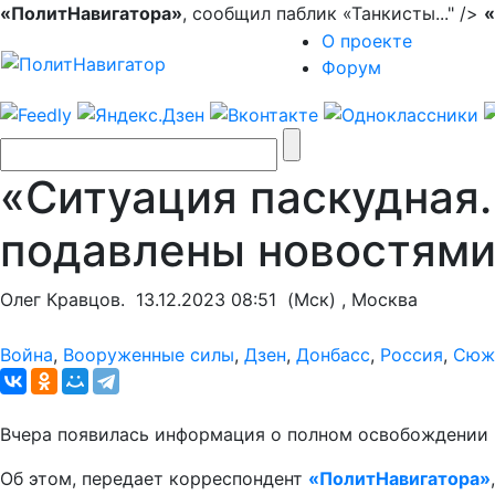
«ПолитНавигатора»
, сообщил паблик «Танкисты..." />
«
О проекте
Форум
«Ситуация паскудная.
подавлены новостями
Олег Кравцов.
13.12.2023 08:51
(Мск) , Москва
Война
,
Вооруженные силы
,
Дзен
,
Донбасс
,
Россия
,
Сюж
Вчера появилась информация о полном освобождении 
Об этом, передает корреспондент
«ПолитНавигатора»