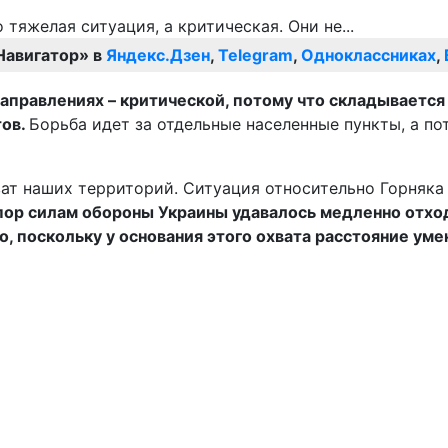
Навигатор» в
Яндекс.Дзен
,
Telegram
,
Одноклассниках
,
аправлениях – критической, потому что складываетс
тов.
Борьба идет за отдельные населенные пункты, а п
ват наших территорий. Ситуация относительно Горняка
х пор силам обороны Украины удавалось медленно отход
, поскольку у основания этого охвата расстояние умен