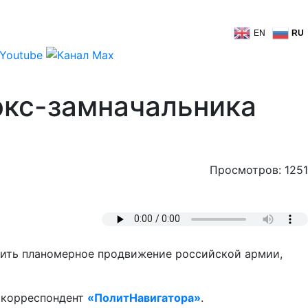
EN
RU
экс-замначальника
Просмотров: 1251
овить планомерное продвижение российской армии,
т корреспондент
«ПолитНавигатора»
.