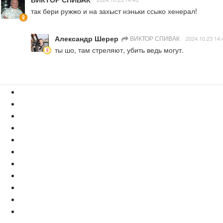
так бери ружжо и на захыст нэньки ссыко хенерал!
Александр Шерер
ВИКТОР СПИВАК
2024.10.23 14:
ты шо, там стреляют, убить ведь могут.