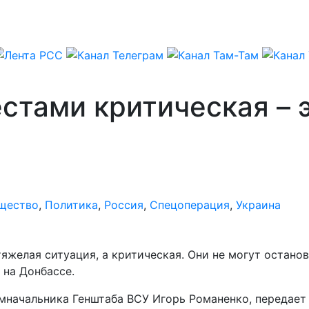
стами критическая – 
щество
,
Политика
,
Россия
,
Спецоперация
,
Украина
тяжелая ситуация, а критическая. Они не могут остан
 на Донбассе.
замначальника Генштаба ВСУ Игорь Романенко, передае