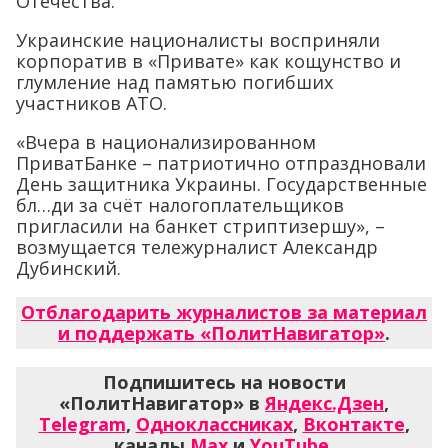
Отечества.
Украинские националисты восприняли
корпоратив в «Привате» как кощунство и
глумление над памятью погибших
участников АТО.
«Вчера в национализированном
ПриватБанке – патриотично отпраздновали
День защитника Украины. Государственные
бл…ди за счёт налогоплательщиков
пригласили на банкет стриптизершу», –
возмущается тележурналист Александр
Дубинский.
Отблагодарить журналистов за материал
и поддержать «ПолитНавигатор»
.
Подпишитесь на новости
«ПолитНавигатор» в
Яндекс.Дзен
,
Telegram
,
Одноклассниках
,
Вконтакте
,
каналы
Max
и
YouTube
.