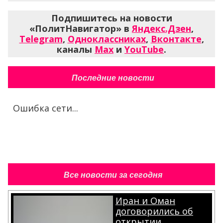
Подпишитесь на новости
«ПолитНавигатор» в
Яндекс.Дзен
,
Telegram
,
Одноклассниках
,
Вконтакте
,
каналы
Max
и
YouTube
.
Последние новости
Ошибка сети...
Все новости за сегодня
Иран и Оман
договорились об
открытии