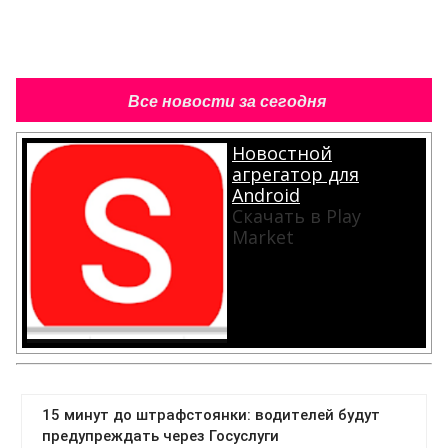
Все новости за сегодня
Новостной
агрегатор для
Android
Скачать в Play
Market