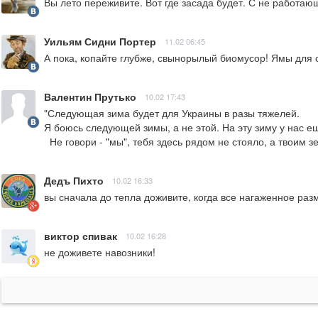
Вы лето переживите. Вот где засада будет. С не работаю
Уильям Сидни Портер
11.02 06:45
А пока, копайте глубже, свынорылый биомусор! Ямы для 
Валентин Прутько
10.02 17:43
"Следующая зима будет для Украины в разы тяжелей.

Я боюсь следующей зимы, а не этой. На эту зиму у нас еще
  Не говори - "мы", тебя здесь рядом не стояло, а твоим
Дедъ Пихто
10.02 16:33
вы сначала до тепла доживите, когда все нагаженное раз
виктор спивак
10.02 16:28
не доживете навозники!