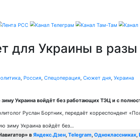
т для Украины в разы
олитика
,
Россия
,
Спецоперация
,
Сюжет дня
,
Украина
ую зиму Украина войдёт без работающих ТЭЦ и с полно
олитолог Руслан Бортник, передаёт корреспондент «По
Навигатор» в
Яндекс.Дзен
,
Telegram
,
Одноклассниках
,