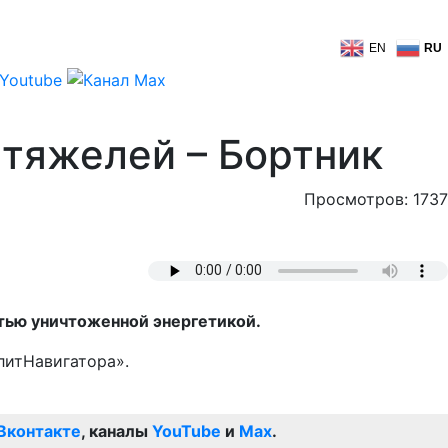
EN
RU
 тяжелей – Бортник
Просмотров: 1737
стью уничтоженной энергетикой.
литНавигатора».
Вконтакте
, каналы
YouTube
и
Max
.