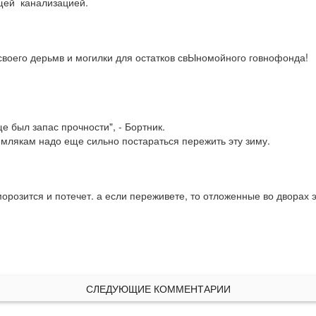
щей  канализацией.
своего дерьмв и могилки для остатков свЫномойного говнофонда!
 был запас прочности", - Бортник.

 землякам надо еще сильно постараться пережить эту зиму.
морозится и потечет. а если переживете, то отложенные во дворах 
СЛЕДУЮЩИЕ КОММЕНТАРИИ