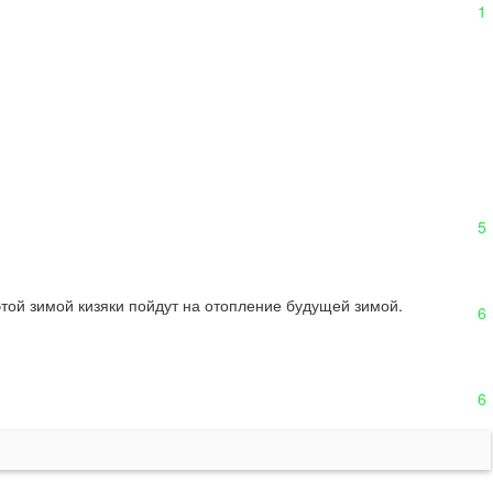
1
5
этой зимой кизяки пойдут на отопление будущей зимой.
6
6