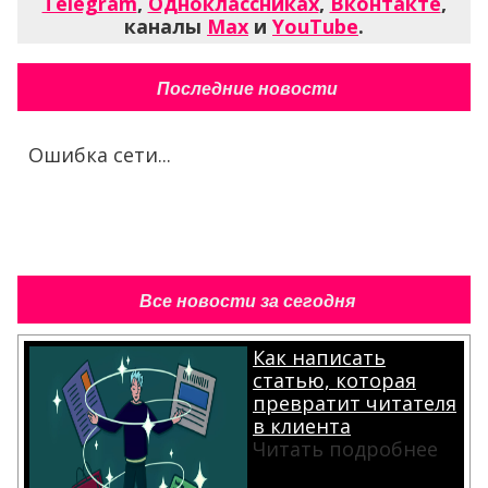
Telegram
,
Одноклассниках
,
Вконтакте
,
каналы
Max
и
YouTube
.
Последние новости
Ошибка сети...
Все новости за сегодня
Как написать
статью, которая
превратит читателя
в клиента
Читать подробнее