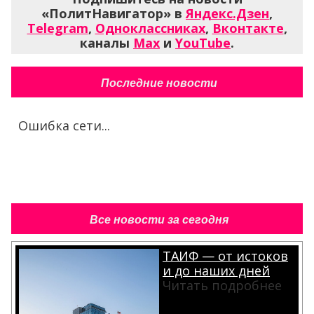
«ПолитНавигатор» в
Яндекс.Дзен
,
Telegram
,
Одноклассниках
,
Вконтакте
,
каналы
Max
и
YouTube
.
Последние новости
Ошибка сети...
Все новости за сегодня
ТАИФ — от истоков
и до наших дней
Читать подробнее