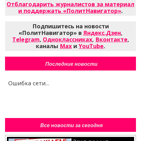
Отблагодарить журналистов за материал
и поддержать «ПолитНавигатор»
.
Подпишитесь на новости
«ПолитНавигатор» в
Яндекс.Дзен
,
Telegram
,
Одноклассниках
,
Вконтакте
,
каналы
Max
и
YouTube
.
Последние новости
Ошибка сети...
Все новости за сегодня