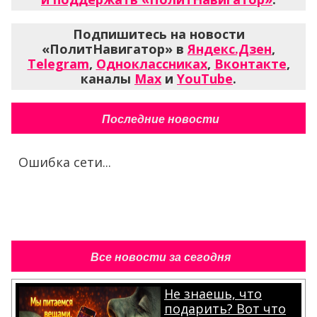
Подпишитесь на новости
«ПолитНавигатор» в
Яндекс.Дзен
,
Telegram
,
Одноклассниках
,
Вконтакте
,
каналы
Max
и
YouTube
.
Последние новости
Ошибка сети...
Все новости за сегодня
Не знаешь, что
подарить? Вот что