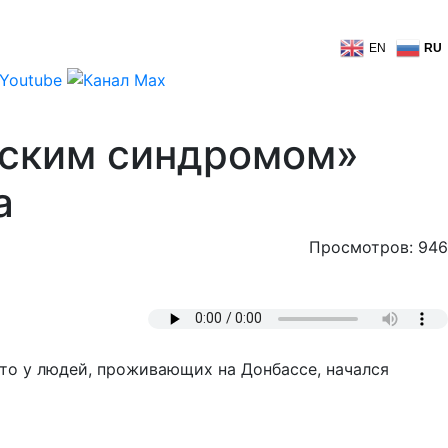
EN
RU
мским синдромом»
а
Просмотров: 946
что у людей, проживающих на Донбассе, начался