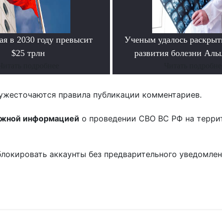
я в 2030 году превысит
Ученым удалось раскрыт
$25 трлн
развития болезни Аль
Читать подробнее
Читать подробне
ужесточаются правила публикации комментариев.
ожной информацией
о проведении СВО ВС РФ на терри
блокировать аккаунты без предварительного уведомле
!