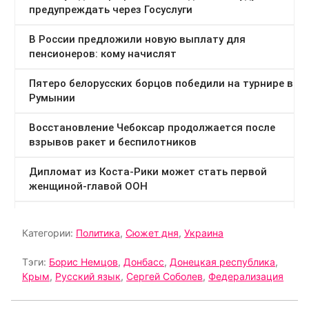
Категории:
Политика
,
Сюжет дня
,
Украина
Тэги:
Борис Немцов
,
Донбасс
,
Донецкая республика
,
Крым
,
Русский язык
,
Сергей Соболев
,
Федерализация