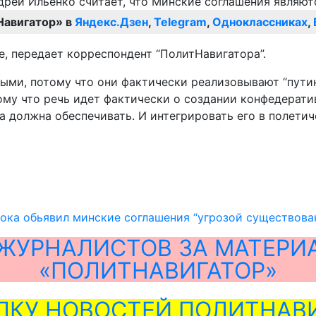
Навигатор» в
Яндекс.Дзен
,
Telegram
,
Одноклассниках
,
, передает корреспондент “ПолитНавигатора”.
ми, потому что они фактически реализовывают “путинс
му что речь идет фактически о создании конфедератив
а должна обеспечивать. И интегрировать его в полети
ока обьявил минские соглашения “угрозой существов
ЖУРНАЛИСТОВ ЗА МАТЕРИ
«ПОЛИТНАВИГАТОР»
ЛКУ НОВОСТЕЙ ПОЛИТНАВИ