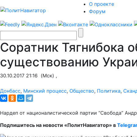
О проекте
Форум
Соратник Тягнибока о
существованию Укра
30.10.2017 21:16
(Мск) ,
Донбасс
,
Минский процесс
,
Общество
,
Политика
,
Скан
Нардеп от националистической партии “Свобода” Андр
Подпишитесь на новости «ПолитНавигатор» в
Telegr