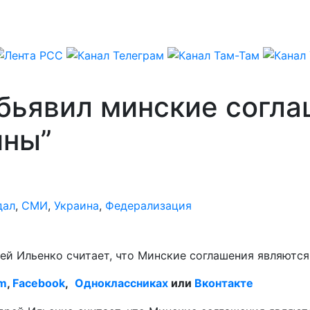
бьявил минские согла
ины”
дал
,
СМИ
,
Украина
,
Федерализация
ей Ильенко считает, что Минские соглашения являются
am
,
Facebook
,
Одноклассниках
или
Вконтакте