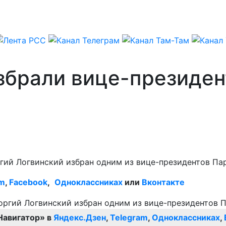
збрали вице-президе
гий Логвинский избран одним из вице-президентов Па
am
,
Facebook
,
Одноклассниках
или
Вконтакте
Навигатор» в
Яндекс.Дзен
,
Telegram
,
Одноклассниках
,