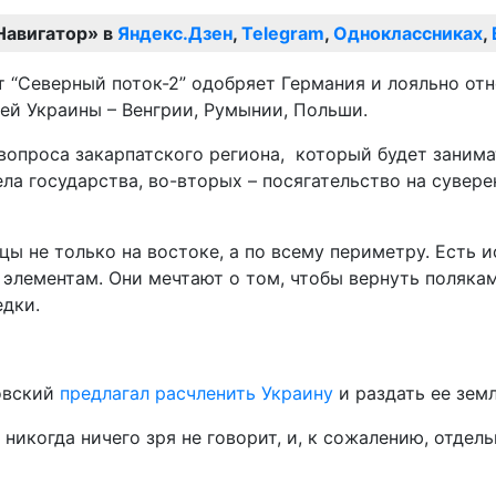
Навигатор» в
Яндекс.Дзен
,
Telegram
,
Одноклассниках
,
т “Северный поток-2” одобряет Германия и лояльно от
ей Украины – Венгрии, Румынии, Польши.
опроса закарпатского региона, который будет занима
ла государства, во-вторых – посягательство на сувере
цы не только на востоке, а по всему периметру. Есть 
ементам. Они мечтают о том, чтобы вернуть полякам 
едки.
овский
предлагал расчленить Украину
и раздать ее зем
 никогда ничего зря не говорит, и, к сожалению, отдел