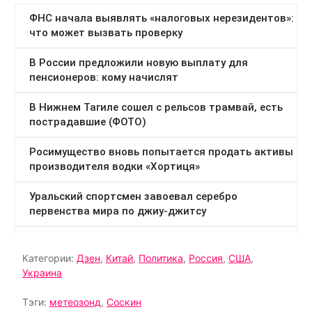
Категории:
Дзен
,
Китай
,
Политика
,
Россия
,
США
,
Украина
Тэги:
метеозонд
,
Соскин