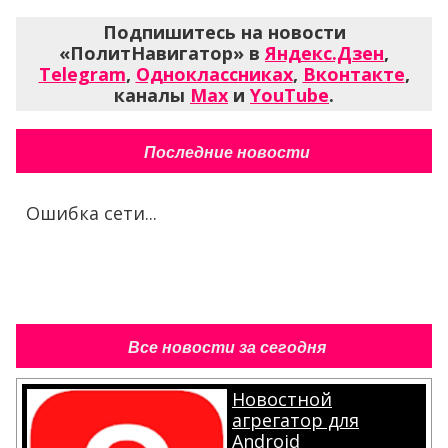
Подпишитесь на новости
«ПолитНавигатор» в
Яндекс.Дзен
,
Telegram
,
Одноклассниках
,
Вконтакте
,
каналы
Max
и
YouTube
.
Последние новости
Ошибка сети...
Все новости за сегодня
Новостной
агрегатор для
Android