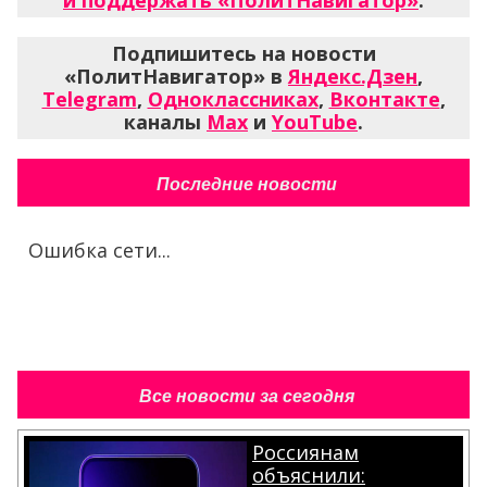
и поддержать «ПолитНавигатор»
.
Подпишитесь на новости
«ПолитНавигатор» в
Яндекс.Дзен
,
Telegram
,
Одноклассниках
,
Вконтакте
,
каналы
Max
и
YouTube
.
Последние новости
Ошибка сети...
Все новости за сегодня
Россиянам
объяснили: