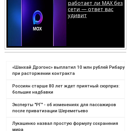
работает ли MAX без
сети — ответ вас
удивит
.