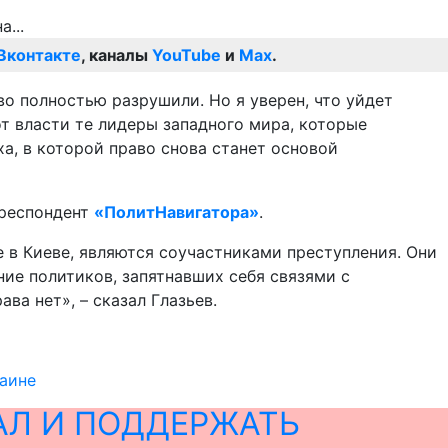
Вконтакте
, каналы
YouTube
и
Max
.
о полностью разрушили. Но я уверен, что уйдет
т власти те лидеры западного мира, которые
а, в которой право снова станет основой
рреспондент
«ПолитНавигатора»
.
е в Киеве, являются соучастниками преступления. Они
ние политиков, запятнавших себя связями с
ва нет», – сказал Глазьев.
раине
АЛ И ПОДДЕРЖАТЬ