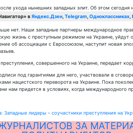
Навигатор» в
Яндекс.Дзен
,
Telegram
,
Одноклассниках
,
ьше нет. Наши западные партнеры международное прав
скую жизнь с преступным режимом на Украине, уйдут о
ние об ассоциации с Евросоюзом, наступит новая эпох
азьев.
преступления, совершенного на Украине, передает ко
дписи под гарантиями для него, участвовали в сговор
иками нацистского переворота на Украине. Пока поколе
ни нам придется в условиях, когда международного пра
: Западные лидеры – соучастники преступления на Ук
ЖУРНАЛИСТОВ ЗА МАТЕРИ