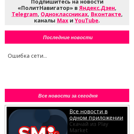
Подпишитесь на новости
«ПолитНавигатор» в
Яндекс.Дзен
,
Telegram
,
Одноклассниках
,
Вконтакте
,
каналы
Max
и
YouTube
.
Последние новости
Ошибка сети...
Все новости за сегодня
Все новости в
одном приложении
Скачай из Play
Market