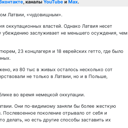
Вконтакте
, каналы
YouTube
и
Max
.
том Латвии, «чудовищным».
вия оккупационных властей. Однако Латвия несет
му убеждению заслуживает не меньшего осуждения, чем
тюрем, 23 концлагеря и 18 еврейских гетто, где было
нных.
жено, из 80 тыс в живых осталось несколько сот
рствовали не только в Латвии, но и в Польше,
блике во время немецкой оккупации.
Латвии. Они по-видимому заняли бы более жесткую
м. Послевоенное поколение отрывало от себя и
то делать, но есть другие способы заставить их