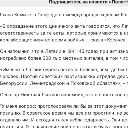
Подпишитесь на новости «Полит
Глава Комитета Совфеда по международным делам Кон
«В оправдание этого циничного акта говорится, что Л
ответственность за те акты, которые принимаются в 
коллаборационизм во время войны», – сказал Косачев.
Он напомнил, что в Латвии в 1941-45 годах при актив
истреблено более 300 тыс местных жителей, в том чис
«Именно в Латвии евреев погибло больше, чем где бы 
человек. Против советских партизанских отрядов дейс
Белоруссии, Ленинградской и Псковской областях», – 
Сенатор Николай Рыжков напомнил, что в советское в
“У меня вопрос: проголосовали ли бы за этот докуме
позицию. В советское время мы все им простили, не вс
отдавало им. И сегодня такая неблагодарность. Они до
очухаться. Это заявление они проглотят и будут продо