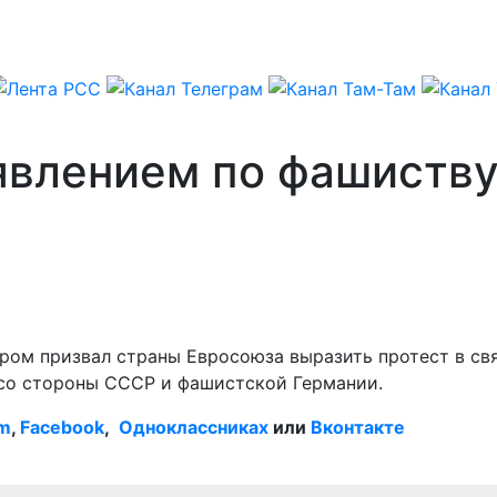
явлением по фашиств
ором призвал страны Евросоюза выразить протест в св
со стороны СССР и фашистской Германии.
am
,
Facebook
,
Одноклассниках
или
Вконтакте