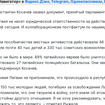
Навигатор» в
Яндекс.Дзен
,
Telegram
,
Одноклассниках
,
стантин Косачев назвал документ, принятый парламен
атвия не несет юридической ответственности за дейст
ней сегодня. И коллаборационизм постфактум по наше
ном пособничестве местных активистов действовали 46 
ле почти 40 тыс детей и 330 тыс советских военнопле
то ни было в мире. 89% латвийских евреев было уничто
твовало 27 латвийских полицейских батальона. Они зве
подчеркнул Косачев.
ремя Латвии не припоминали, что происходило в респу
нт 150 тыс молодых людей, погибших за освобождение 
поминали, что они творили в войну, хотя знали об это
стойны другого отношения. Я не хочу рекомендовать, ч
лжать то, что делают», – отметил Рыжков.