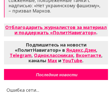
сожженные, покореженные танки с
надписью: «Нет украинскому фашизму»,
– призвал Марков.
Отблагодарить журналистов за материал
и поддержать «ПолитНавигатор»
.
Подпишитесь на новости
«ПолитНавигатор» в
Яндекс.Дзен
,
Telegram
,
Одноклассниках
,
Вконтакте
,
каналы
Max
и
YouTube
.
Последние новости
Ошибка сети...