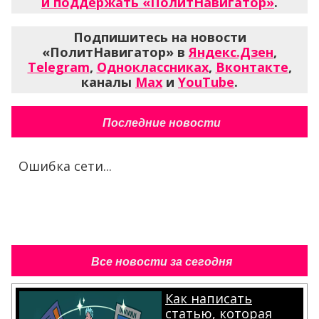
и поддержать «ПолитНавигатор»
.
Подпишитесь на новости
«ПолитНавигатор» в
Яндекс.Дзен
,
Telegram
,
Одноклассниках
,
Вконтакте
,
каналы
Max
и
YouTube
.
Последние новости
Ошибка сети...
Все новости за сегодня
Как написать
статью, которая