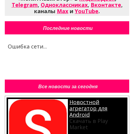
Telegram
,
Одноклассниках
,
Вконтакте
,
каналы
Max
и
YouTube
.
Последние новости
Ошибка сети...
Все новости за сегодня
Новостной
агрегатор для
Android
Скачать в Play
Market