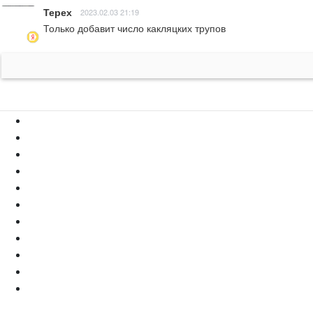
Терех
2023.02.03 21:19
Только добавит число какляцких трупов