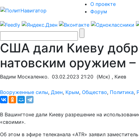
О проекте
Форум
США дали Киеву добр
натовским оружием –
Вадим Москаленко.
03.02.2023 21:20
(Мск) , Киев
Вооруженные силы
,
Дзен
,
Крым
,
Общество
,
Политика
,
В Вашингтоне дали Киеву разрешение на использован
«своими».
Об этом в эфире телеканала «ATR» заявил заместител