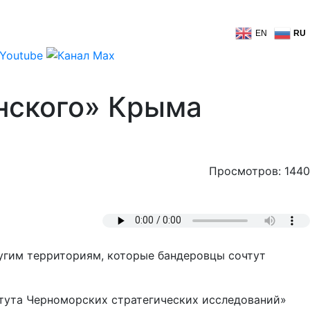
EN
RU
нского» Крыма
Просмотров: 1440
угим территориям, которые бандеровцы сочтут
итута Черноморских стратегических исследований»