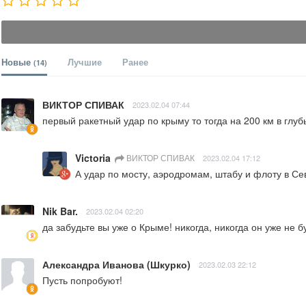
Новые
Лучшие
Ранее
(14)
ВИКТОР СПИВАК
2023.02.04 07:44
первый ракетный удар по крыму то тогда на 200 км в глуб
Victoria
ВИКТОР СПИВАК
2023.02.04 17:12
А удар по мосту, аэродромам, штабу и флоту в Се
Nik Bar.
2023.02.04 02:20
да забудьте вы уже о Крыме! никогда, никогда он уже не 
Александра Иванова (Шкурко)
2023.02.03 22:12
Пусть попробуют!