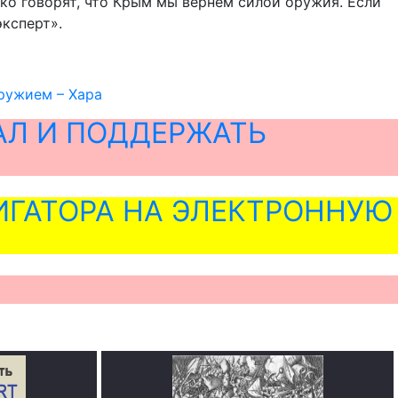
тко говорят, что Крым мы вернём силой оружия. Если
эксперт».
ружием – Хара
АЛ И ПОДДЕРЖАТЬ
ГАТОРА НА ЭЛЕКТРОННУЮ