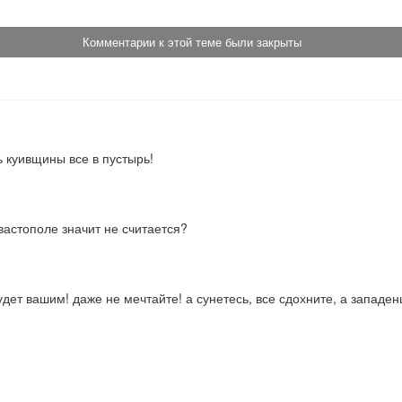
Комментарии к этой теме были закрыты
ь куивщины все в пустырь!
вастополе значит не считается?
будет вашим! даже не мечтайте! а сунетесь, все сдохните, а западе